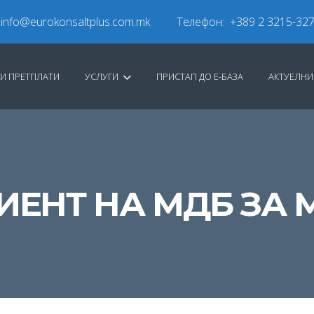
info@eurokonsaltplus.com.mk
Телефон: +389 2 3215-32
И ПРЕТПЛАТИ
УСЛУГИ
ПРИСТАП ДО Е-БАЗА
АКТУЕЛН
ЕНТ НА МДБ ЗА М