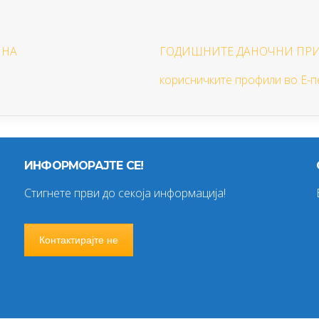
ИНА
ГОДИШНИТЕ ДАНОЧНИ ПРИЈАВ
корисничките профили во Е-п
ИНФОРМОРАЈТЕ СЕ!
Стигнете први до секоја информација!
Контактирајте не