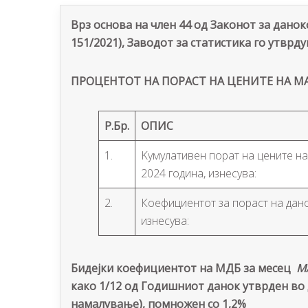
Врз основа на член 44 од Законот за данок
151/2021), Заводот за статистика го утврду
ПРОЦЕНТОТ НА ПОРАСТ НА ЦЕНИТЕ НА М
Р.Бр.
ОПИС
1.
Kумулативен порат на цените н
2024 година, изнесува:
2.
Коефициентот за пораст на дан
изнесува:
Бидејки коефициентот на МДБ за месец
М
како 1/12 од Годишниот данок утврден во 
намалување), помножен со 1,2%