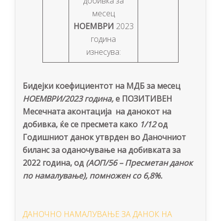
добивка за
месец
НОЕМВРИ
2023
година
изнесува:
Бидејки коефициентот на МДБ за месец
НОЕМВРИ/2023 година,
е ПОЗИТИВЕН
Месечната аконтација на данокот на
добивка, ќе се пресмета како
1/12
од
Годишниот данок утврден во Даночниот
биланс за оданочување на добивката за
2022 година, од
(АОП/56 – Пресметан данок
по намалување), помножен со 6,8%.
ДАНОЧНО НАМАЛУВАЊЕ ЗА ДАНОК НА