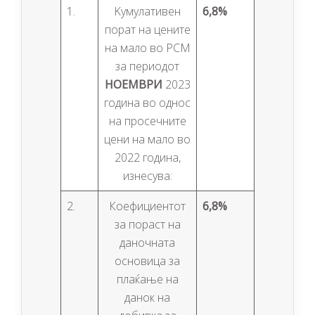
1.
Kумулативен
6,8%
порат на цените
на мало во РСМ
за периодот
НОЕМВРИ
2023
година во однос
на просечните
цени на мало во
2022 година,
изнесува:
2.
Коефициентот
6,8%
за пораст на
даночната
основица за
плаќање на
данок на