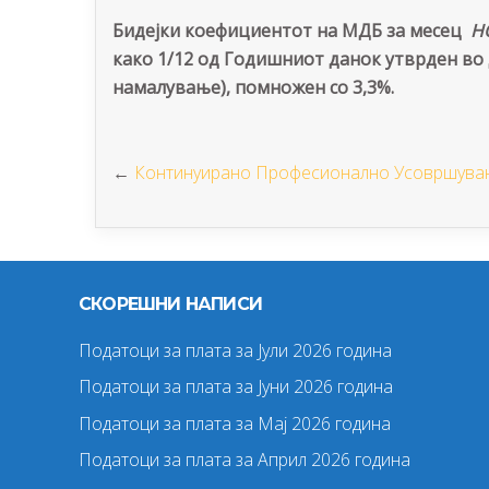
Бидејки коефициентот на МДБ за месец
Н
како 1/12 од Годишниот данок утврден во 
намалување), помножен со 3,3%.
←
Континуирано Професионално Усовршувањ
СКОРЕШНИ НАПИСИ
Податоци за плата за Јули 2026 година
Податоци за плата за Јуни 2026 година
Податоци за плата за Мај 2026 година
Податоци за плата за Април 2026 година