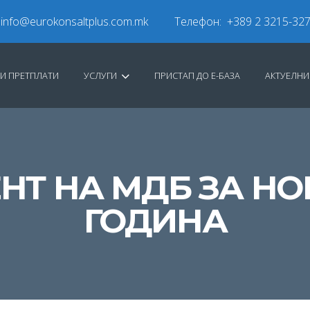
info@eurokonsaltplus.com.mk
Телефон: +389 2 3215-32
И ПРЕТПЛАТИ
УСЛУГИ
ПРИСТАП ДО Е-БАЗА
АКТУЕЛН
Т НА МДБ ЗА НО
ГОДИНА