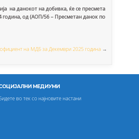
а на данокот на добивка, ќе се пресмета
 година, од (АОП/56 – Пресметан данок по
официент на МДБ за Декември 2025 година
→
СОЦИЈАЛНИ МЕДИУМИ
Бидете во тек со најновите настани