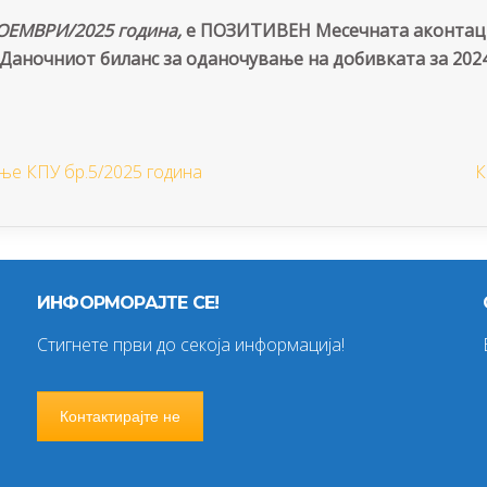
ОЕМВРИ/2025 година,
е ПОЗИТИВЕН Месечната аконтациј
Даночниот биланс за оданочување на добивката за 2024
е КПУ бр.5/2025 година
К
ИНФОРМОРАЈТЕ СЕ!
Стигнете први до секоја информација!
Контактирајте не