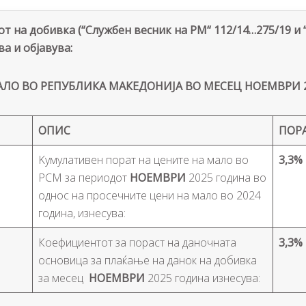
от на добивка (“Службен весник на РМ“ 112/14…275/19 и 
ва и објавува:
АЛО ВО РЕПУБЛИКА МАКЕДОНИЈА ВО МЕСЕЦ НОЕМВРИ 
ОПИС
ПОР
Kумулативен порат на цените на мало во
3,3%
РСМ за периодот
НОЕМВРИ
2025 година во
однос на просечните цени на мало во 2024
година, изнесува:
Коефициентот за пораст на даночната
3,3%
основица за плаќање на данок на добивка
за месец
НОЕМВРИ
2025 година изнесува: