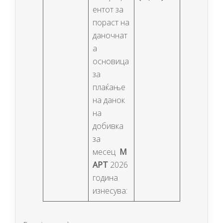
ентот за
пораст на
даночнат
а
основица
за
плаќање
на данок
на
добивка
за
месец
М
АРТ
2026
година
изнесува: