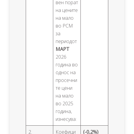
вен порат
на цените
на мало
во РСМ
за
периодот
МАРТ
2026
година во
однос на
просечни
те цени
на мало
во 2025
година,
изнесува:
2.
Коефици
(-0,2%)