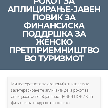
РОКОТ ЗА
АПЛИЦИРАЊЕ-ЈАВЕН
ПОВИК ЗА
ФИНАНСИСКА
ПОДДРШКА ЗА
ЖЕНСКО
ПРЕТПРИЕМНИШТВО
ВО ТУРИЗМОТ
Министерството за економија ги известува
заинтересираните апликанти дека рокот за
аплицирање по објавениот ЈАВЕН ПОВИК за
финансиска поддршка за женско