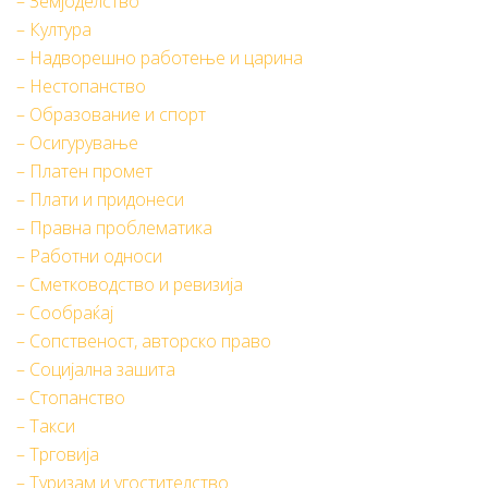
– Земјоделство
– Култура
– Надворешно работење и царина
– Нестопанство
– Образование и спорт
– Осигурување
– Платен промет
– Плати и придонеси
– Правна проблематика
– Работни односи
– Сметководство и ревизија
– Сообраќај
– Сопственост, авторско право
– Социјална зашита
– Стопанство
– Такси
– Трговија
– Туризам и угостителство