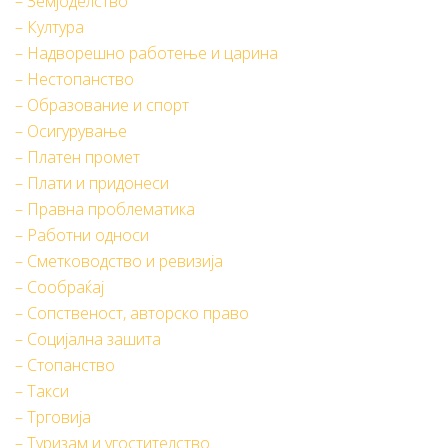
– Земјоделство
– Култура
– Надворешно работење и царина
– Нестопанство
– Образование и спорт
– Осигурување
– Платен промет
– Плати и придонеси
– Правна проблематика
– Работни односи
– Сметководство и ревизија
– Сообраќај
– Сопственост, авторско право
– Социјална зашита
– Стопанство
– Такси
– Трговија
– Туризам и угостителство