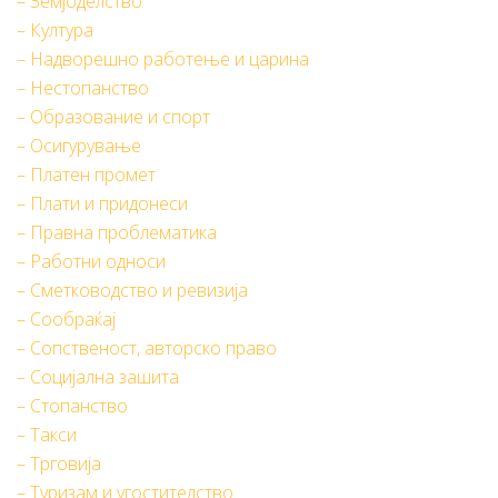
– Земјоделство
– Култура
– Надворешно работење и царина
– Нестопанство
– Образование и спорт
– Осигурување
– Платен промет
– Плати и придонеси
– Правна проблематика
– Работни односи
– Сметководство и ревизија
– Сообраќај
– Сопственост, авторско право
– Социјална зашита
– Стопанство
– Такси
– Трговија
– Туризам и угостителство