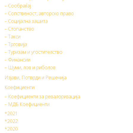
– Сообраќај
– Сопственост, авторско право
– Социјална зашита
– Стопанство
– Такси
– Трговија
– Туризам и угостителство
– Финансии
– Шуми, лов и риболов
Изјави, Потврди и Решенија
Коефициенти
– Коефициенти за ревалоризација
– МДБ Коефициенти
*2021
*2022
*2020