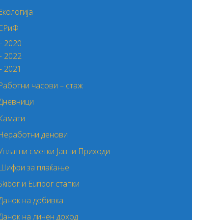
Екологија
СРиФ
– 2020
– 2022
– 2021
Работни часови – стаж
Дневници
Камати
Неработни денови
Уплатни сметки Јавни Приходи
Шифри за плаќање
Skibor и Euribor стапки
Данок на добивка
Данок на личен доход