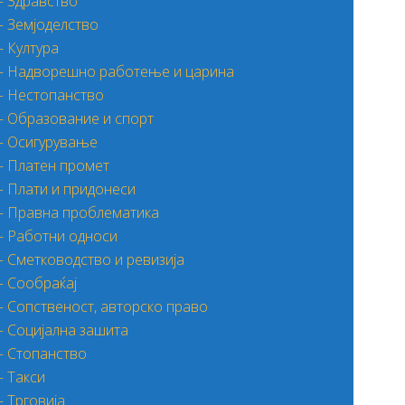
– Здравство
– Земјоделство
– Култура
– Надворешно работење и царина
– Нестопанство
– Образование и спорт
– Осигурување
– Платен промет
– Плати и придонеси
– Правна проблематика
– Работни односи
– Сметководство и ревизија
– Сообраќај
– Сопственост, авторско право
– Социјална зашита
– Стопанство
– Такси
– Трговија