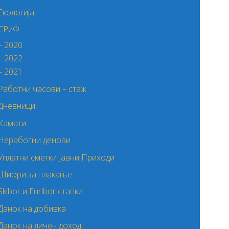
Екологија
СРиФ
– 2020
– 2022
– 2021
Работни часови – стаж
Дневници
Камати
Неработни денови
Уплатни сметки Јавни Приходи
Шифри за плаќање
Skibor и Euribor стапки
Данок на добивка
Данок на личен доход