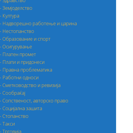
– Здравство
– Земјоделство
– Култура
– Надворешно работење и царина
– Нестопанство
– Образование и спорт
– Осигурување
– Платен промет
– Плати и придонеси
– Правна проблематика
– Работни односи
– Сметководство и ревизија
– Сообраќај
– Сопственост, авторско право
– Социјална зашита
– Стопанство
– Такси
– Трговија