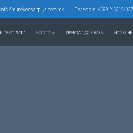
info@eurokonsaltplus.com.mk
Телефон: +389 2 3215-32
И ПРЕТПЛАТИ
УСЛУГИ
ПРИСТАП ДО Е-БАЗА
АКТУЕЛН