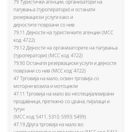
79 Туристички агенции, организатори на
патувања (туроператори) и останати
резервациски услуги како и
дејностите поврзани со нив
79.11 Дејности на туристичките агенции (МСС
код: 4722)
79.12 Дејности на организаторите на патувања
(туроператори) (МСС код: 4722)
79.90 Останати резервациски услуги и дејности
поврзани со нив (МСС код: 4722)
47 Трговија на мало, освен трговија со
моторни возила и мотоцикли
47.11 Трговија на мало во неспецијализирани
продавници, претежно со џрана, пијалаци и
тутун
(МСС код: 5411; 5310; 5993; 5499)
47.19 Друга трговија на мало во