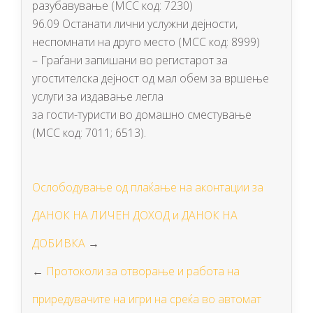
разубавување (МСС код: 7230)
96.09 Останати лични услужни дејности,
неспомнати на друго место (МСС код: 8999)
– Граѓани запишани во регистарот за
угостителска дејност од мал обем за вршење
услуги за издавање легла
за гости-туристи во домашно сместување
(МСС код: 7011; 6513).
Ослободување од плаќање на аконтации за
ДАНОК НА ЛИЧЕН ДОХОД и ДАНОК НА
ДОБИВКА
→
←
Протоколи за отворање и работа на
приредувачите на игри на среќа во автомат