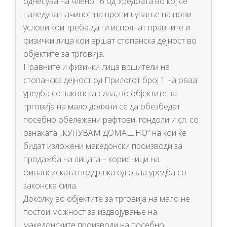
однесува на членот 6 од Уредбата во кој се
наведува начинот на пропишување на нови
услови кои треба да ги исполнат правните и
физички лица кои вршат стопанска дејност во
објектите за трговија.
Правните и физички лица вршители на
стопанска дејност од Прилогот број 1 на оваа
уредба со законска сила, во објектите за
трговија на мало должни се да обезбедат
посебно обележани рафтови, гондоли и сл. со
ознаката „КУПУВАМ ДОМАШНО“ на кои ќе
бидат изложени македонски производи за
продажба на лицата – корисници на
финансиската поддршка од оваа уредба со
законска сила.
Доколку во објектите за трговија на мало не
постои можност за издвојување на
македонските производи на посебно