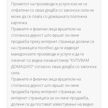
Прометот на производи и услуги кои не се
опфатени со оваа уредба со законска сила не
може да се плаќа со домашната платежна
картичка.
Правните и физички лица вршители на
стопанска дејност што вршат он-лине
продажба преку интернет страници должни се
на страницата посебно да ги издвојат
македонските производи и услуги и да ги
означат со видна ознака/стикер “КУПУВАМ
ДОМАШНО” согласно оваа уредба со законска
сила.
Правните и физички лица вршители на
стопанска дејност што вршат он-лине
продажба преку интернет страници, на
интернет страницата за он-лине продажба,
должни се да постават известување на видно