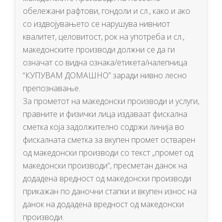
обележани рафтови, гондоли и сл., како и ако
со издвојувањето се нарушува нивниот
квалитет, целовитост, рок на употреба и сл.,
македонските производи должни се да ги
означат со видна ознака/етикета/налепница
“КУПУВАМ ДОМАШНО” заради нивно лесно
препознавање.
За прометот на македонски производи и услуги,
правните и физички лица издаваат фискална
сметка која задолжително содржи линија во
фискалната сметка за вкупен промет остварен
од македонски производи со текст „промет од
македонски производи“, пресметан данок на
додадена вредност од македонски производи
прикажан по даночни стапки и вкупен износ на
данок на додадена вредност од македонски
производи.