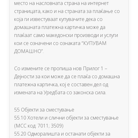
место на насловната страна на интернет
страницата, како и на страната за плаќање со
која ги известуваат купувачите дека со
домашната платежна картичка може да
плаќаат само македонски производи и услуги
кои се означени со ознаката “КУПУВАМ
ДОМАШНО”.
Со измените се пропиша нов Прилог 1 –
Дејности за кои може да се плаќа со домашна
платежна картичка, кој е составен дел од
измената на Уредбата со законска сила.
55 Објекти за сместување
55.10 Хотели и слични објекти за сместување
(МСС код: 7011; 3509)
55.20 Одморалишта и останати објекти за