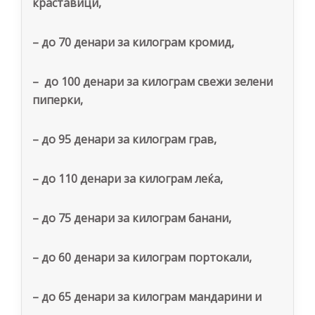
краставици,
–
до
7
0 денари за килограм кромид,
–
до
100
денари за килограм свежи зелени
пиперки,
–
до
9
5 денари за килограм грав,
–
до 110 денари за килограм леќа,
–
до 7
5
денари за килограм банани,
–
до
60
денари за килограм портокали,
–
до 6
5
денари за килограм мандарини и