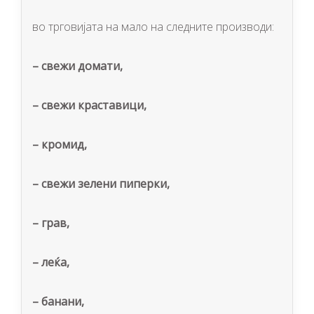
во трговијата на мало нa следните производи:
–
свежи домати,
–
свежи краставици,
–
кромид,
–
свежи зелени пиперки,
–
грав,
–
леќа,
–
банани,