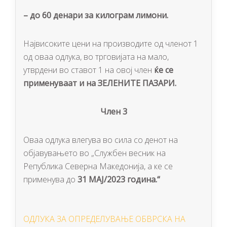
–
до
60
денари за килограм лимони.
Највисоките цени на производите од членот 1
од оваа одлука, во трговијата на мало,
утврдени во ставот 1 на овој член
ќе се
применуваат и на ЗЕЛЕНИТЕ ПАЗАРИ.
Член 3
Оваа одлука влегува во сила со денот на
објавувањето во „Службен весник на
Република Северна Македонија, а ке се
применува до
3
1 MAJ/
2023 година.“
ОДЛУКА ЗА OПРЕДЕЛУВАЊЕ ОБВРСКА НА