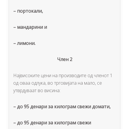
–
портокали,
–
мандарини и
–
лимони.
Член 2
Највисоките цени на производите од членот 1
од оваа одлука, во трговијата на мало, се
утврдуваат во висина:
–
до
95
денари за килограм свежи домати,
–
до
95
денари за килограм свежи